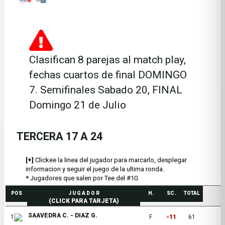
Clasifican 8 parejas al match play,
fechas cuartos de final DOMINGO
7. Semifinales Sabado 20, FINAL
Domingo 21 de Julio
TERCERA 17 A 24
[+]
Clickee la linea del jugador para marcarlo, desplegar
informacion y seguir el juego de la ultima ronda.
*
Jugadores que salen por Tee del #10.
POS
J U G A D O R
H.
SC.
TOTAL
(CLICK PARA TARJETA)
SAAVEDRA C. - DIAZ G.
1
F
-11
61