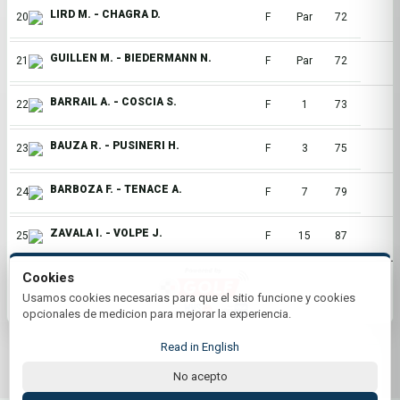
LIRD M. - CHAGRA D.
20
F
Par
72
GUILLEN M. - BIEDERMANN N.
21
F
Par
72
BARRAIL A. - COSCIA S.
22
F
1
73
BAUZA R. - PUSINERI H.
23
F
3
75
BARBOZA F. - TENACE A.
24
F
7
79
ZAVALA I. - VOLPE J.
25
F
15
87
Cookies
Usamos cookies necesarias para que el sitio funcione y cookies
opcionales de medicion para mejorar la experiencia.
Read in English
No acepto
© 2026 Club Centenario | by Plus+Golf
Website powered by
Plus+Golf