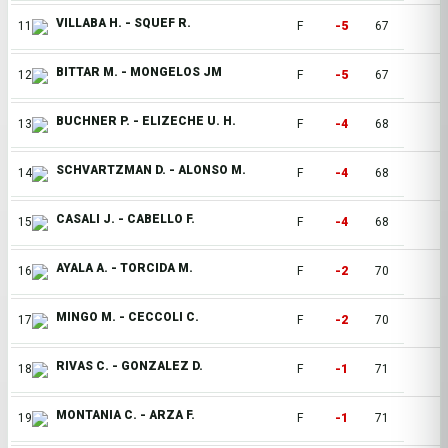
VILLABA H. - SQUEF R.
11
F
-5
67
BITTAR M. - MONGELOS JM
12
F
-5
67
BUCHNER P. - ELIZECHE U. H.
13
F
-4
68
SCHVARTZMAN D. - ALONSO M.
14
F
-4
68
CASALI J. - CABELLO F.
15
F
-4
68
AYALA A. - TORCIDA M.
16
F
-2
70
MINGO M. - CECCOLI C.
17
F
-2
70
RIVAS C. - GONZALEZ D.
18
F
-1
71
MONTANIA C. - ARZA F.
19
F
-1
71