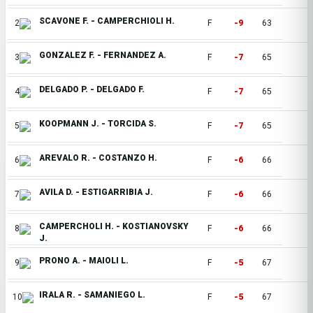
SCAVONE F. - CAMPERCHIOLI H.
2
F
-9
63
GONZALEZ F. - FERNANDEZ A.
3
F
-7
65
DELGADO P. - DELGADO F.
4
F
-7
65
KOOPMANN J. - TORCIDA S.
5
F
-7
65
AREVALO R. - COSTANZO H.
6
F
-6
66
AVILA D. - ESTIGARRIBIA J.
7
F
-6
66
CAMPERCHOLI H. - KOSTIANOVSKY
8
F
-6
66
J.
PRONO A. - MAIOLI L.
9
F
-5
67
IRALA R. - SAMANIEGO L.
10
F
-5
67