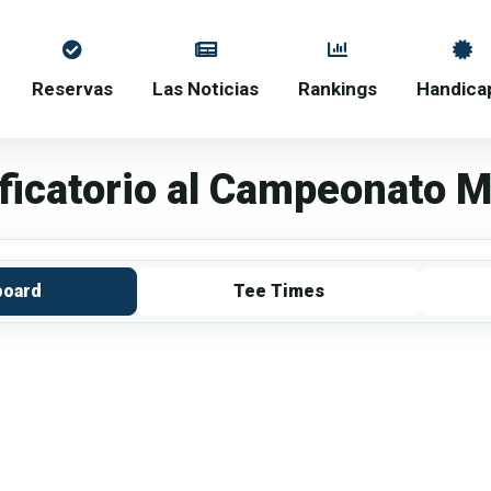
Reservas
Las Noticias
Rankings
Handica
ficatorio al Campeonato M
board
Tee Times