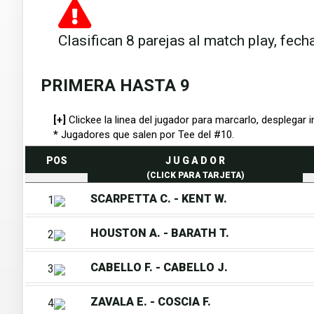
Clasifican 8 parejas al match play, fe
PRIMERA HASTA 9
[+]
Clickee la linea del jugador para marcarlo, desplegar i
*
Jugadores que salen por Tee del #10.
POS
J U G A D O R
(CLICK PARA TARJETA)
SCARPETTA C. - KENT W.
1
HOUSTON A. - BARATH T.
2
CABELLO F. - CABELLO J.
3
ZAVALA E. - COSCIA F.
4