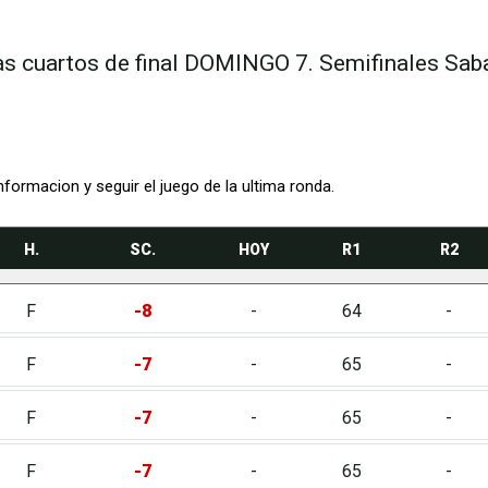
chas cuartos de final DOMINGO 7. Semifinales S
nformacion y seguir el juego de la ultima ronda.
H.
SC.
HOY
R1
R2
F
-8
-
64
-
F
-7
-
65
-
F
-7
-
65
-
F
-7
-
65
-