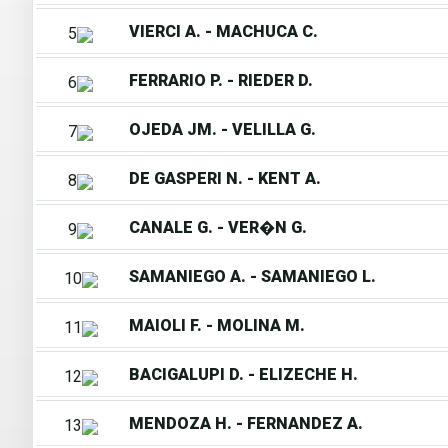
VIERCI A. - MACHUCA C.
5
FERRARIO P. - RIEDER D.
6
OJEDA JM. - VELILLA G.
7
DE GASPERI N. - KENT A.
8
CANALE G. - VER�N G.
9
SAMANIEGO A. - SAMANIEGO L.
10
MAIOLI F. - MOLINA M.
11
BACIGALUPI D. - ELIZECHE H.
12
MENDOZA H. - FERNANDEZ A.
13