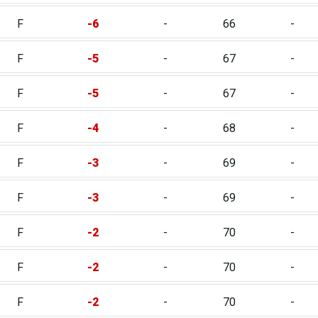
F
-6
-
66
-
F
-5
-
67
-
F
-5
-
67
-
F
-4
-
68
-
F
-3
-
69
-
F
-3
-
69
-
F
-2
-
70
-
F
-2
-
70
-
F
-2
-
70
-