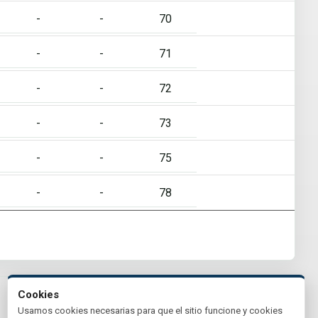
-
-
70
-
-
71
-
-
72
-
-
73
-
-
75
-
-
78
Cookies
Usamos cookies necesarias para que el sitio funcione y cookies