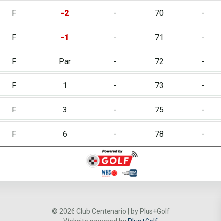
F
-2
-
70
-
F
-1
-
71
-
F
Par
-
72
-
F
1
-
73
-
F
3
-
75
-
F
6
-
78
-
© 2026 Club Centenario | by Plus+Golf