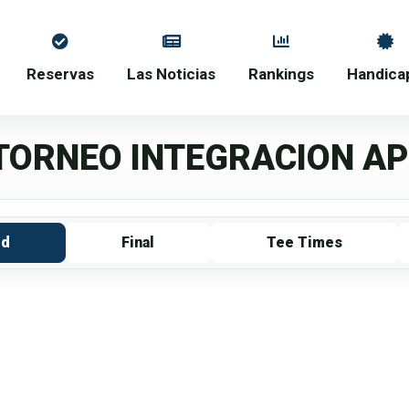
Reservas
Las Noticias
Rankings
Handica
 TORNEO INTEGRACION A
rd
Final
Tee Times