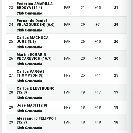
Federico AMARILLA
23
BEDOYA (14.4)
PAR
21
+15
21
Club Centenario
Fernando Daniel
24
VELAZQUEZ (H) (6.6)
PAR
29
+7
29
Club Centenario
Carlos MACHUCA
25
JURE (8.8)
PAR
26
+10
26
Club Centenario
Martin BOGARIN
26
PECAREVICH (16.7)
PAR
20
+16
20
Club Centenario
Carlos VARGAS
27
THOMPSON (8)
PRY
25
+11
25
Club Centenario
Carlos E LEVI BUENO
28
(12.3)
PAR
19
+17
19
Club Centenario
Jose MASI (12.9)
29
PRY
18
+18
18
Club Centenario
Alessandro FELIPPO I
29
(12.7)
PAR
18
+18
18
Club Centenario