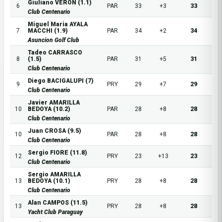
Giuliano VERON (1.1)
6
PAR
33
+3
33
Club Centenario
Miguel Maria AYALA
7
MACCHI (1.9)
PAR
34
+2
34
Asuncion Golf Club
Tadeo CARRASCO
8
(1.5)
PAR
31
+5
31
Club Centenario
Diego BACIGALUPI (7)
9
PRY
29
+7
29
Club Centenario
Javier AMARILLA
10
BEDOYA (10.2)
PAR
28
+8
28
Club Centenario
Juan CROSA (9.5)
10
PAR
28
+8
28
Club Centenario
Sergio FIORE (11.8)
12
PRY
23
+13
23
Club Centenario
Sergio AMARILLA
13
BEDOYA (10.1)
PRY
28
+8
28
Club Centenario
Alan CAMPOS (11.5)
13
PRY
28
+8
28
Yacht Club Paraguay