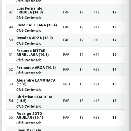
Club Centenario
Luis Fernando
47
FRIGOLA (14.3)
PAR
17
+19
17
Club Centenario
Jose BATTILANA (13.4)
49
PAR
19
+17
19
Club Centenario
Osvaldo ARZA (13.9)
50
PAR
17
+19
17
Club Centenario
Facundo BITTAR
51
ARRELLAGA (16.1)
PAR
16
+20
16
Club Centenario
Fernando ARZA (16.3)
52
PAR
14
+22
14
Club Centenario
Alejandro LAMONACA
53
(11.6)
URU
15
+21
15
Club Centenario
Christian STAUDT M
54
(14.5)
PAR
18
+18
18
Club Centenario
Rodrigo SOTO
55
AGUILAR (16.1)
PAR
13
+23
13
Club Centenario
Juan Marcelo