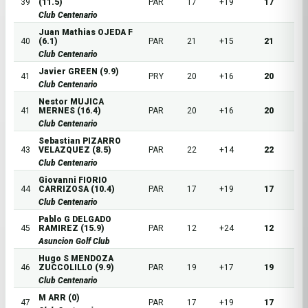
39
(11.5)
PAR
17
+19
17
Club Centenario
Juan Mathias OJEDA F
40
(6.1)
PAR
21
+15
21
Club Centenario
Javier GREEN (9.9)
41
PRY
20
+16
20
Club Centenario
Nestor MUJICA
41
MERNES (16.4)
PAR
20
+16
20
Club Centenario
Sebastian PIZARRO
43
VELAZQUEZ (8.5)
PAR
22
+14
22
Club Centenario
Giovanni FIORIO
44
CARRIZOSA (10.4)
PAR
17
+19
17
Club Centenario
Pablo G DELGADO
45
RAMIREZ (15.9)
PAR
12
+24
12
Asuncion Golf Club
Hugo S MENDOZA
46
ZUCCOLILLO (9.9)
PAR
19
+17
19
Club Centenario
M ARR (0)
47
PAR
17
+19
17