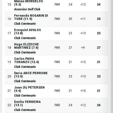
Matias MONGELOS
15
(9.3)
PAR
24
+12
24
Asuncion Golf Club
Fernando BOGARIN DI
16
TORE (11.9)
PAR
25
+11
25
Club Centenario
Ezequiel AVALOS
17
(13.8)
PAR
23
+13
23
Club Centenario
Hugo ELIZECHE
18
MARTINEZ (7.6)
PAR
27
+9
27
Club Centenario
Carlos PAIVA
19
TORANZO (12.4)
PAR
21
+15
21
Club Centenario
Dario ARCE PERRONE
20
(13.5)
PAR
23
+13
23
Club Centenario
Juan (h) PETERSEN
21
(9.4)
PAR
21
+15
21
Club Centenario
Emilio FERREIRA
22
(13.1)
PAR
24
+12
24
Club Centenario