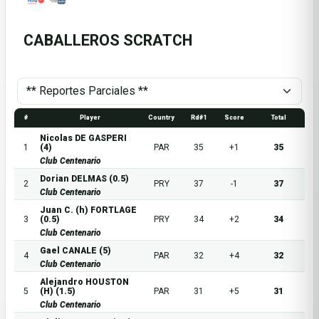
CABALLEROS SCRATCH
#
Player
Country
Rd#1
Score
Total
Nicolas DE GASPERI
1
(4)
PAR
35
+1
35
Club Centenario
Dorian DELMAS (0.5)
2
PRY
37
-1
37
Club Centenario
Juan C. (h) FORTLAGE
3
(0.5)
PRY
34
+2
34
Club Centenario
Gael CANALE (5)
4
PAR
32
+4
32
Club Centenario
Alejandro HOUSTON
5
(H) (1.5)
PAR
31
+5
31
Club Centenario