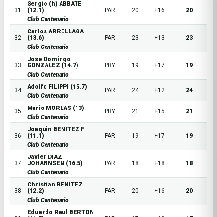
Sergio (h) ABBATE
31
(12.1)
PAR
20
+16
20
Club Centenario
Carlos ARRELLAGA
32
(13.6)
PAR
23
+13
23
Club Centenario
Jose Domingo
33
GONZALEZ (14.7)
PRY
19
+17
19
Club Centenario
Adolfo FILIPPI (15.7)
34
PAR
24
+12
24
Club Centenario
Mario MORLAS (13)
35
PRY
21
+15
21
Club Centenario
Joaquin BENITEZ F
36
(11.1)
PAR
19
+17
19
Club Centenario
Javier DIAZ
37
JOHANNSEN (16.5)
PAR
18
+18
18
Club Centenario
Christian BENITEZ
38
(12.2)
PAR
20
+16
20
Club Centenario
Eduardo Raul BERTON