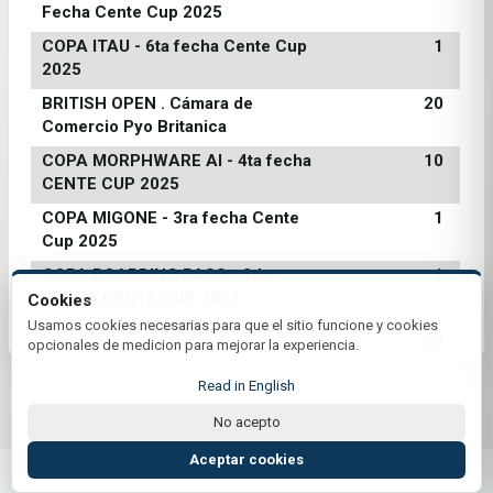
Fecha Cente Cup 2025
COPA ITAU - 6ta fecha Cente Cup
1
2025
BRITISH OPEN . Cámara de
20
Comercio Pyo Britanica
COPA MORPHWARE AI - 4ta fecha
10
CENTE CUP 2025
COPA MIGONE - 3ra fecha Cente
1
Cup 2025
COPA BOARDING PASS - 2da
1
FECHA CENTE CUP 2025
Cookies
Usamos cookies necesarias para que el sitio funcione y cookies
Total
34
opcionales de medicion para mejorar la experiencia.
Read in English
No acepto
© 2026 Club Centenario | by Plus+Golf
Website powered by
Plus+Golf
Aceptar cookies