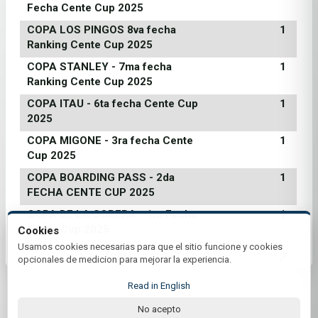
Fecha Cente Cup 2025
COPA LOS PINGOS 8va fecha
1
Ranking Cente Cup 2025
COPA STANLEY - 7ma fecha
1
Ranking Cente Cup 2025
COPA ITAU - 6ta fecha Cente Cup
1
2025
COPA MIGONE - 3ra fecha Cente
1
Cup 2025
COPA BOARDING PASS - 2da
1
FECHA CENTE CUP 2025
COPA DE LA SOBERA - 1ra Fecha
1
Cente Cup 2025
Cookies
Usamos cookies necesarias para que el sitio funcione y cookies
Total
7
opcionales de medicion para mejorar la experiencia.
Read in English
No acepto
© 2026 Club Centenario | by Plus+Golf