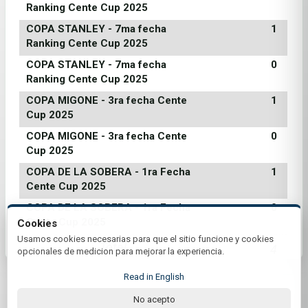
Ranking Cente Cup 2025
COPA STANLEY - 7ma fecha
1
Ranking Cente Cup 2025
COPA STANLEY - 7ma fecha
0
Ranking Cente Cup 2025
COPA MIGONE - 3ra fecha Cente
1
Cup 2025
COPA MIGONE - 3ra fecha Cente
0
Cup 2025
COPA DE LA SOBERA - 1ra Fecha
1
Cente Cup 2025
COPA DE LA SOBERA - 1ra Fecha
0
Cente Cup 2025
Cookies
Usamos cookies necesarias para que el sitio funcione y cookies
Total
4
opcionales de medicion para mejorar la experiencia.
Read in English
No acepto
© 2026 Club Centenario | by Plus+Golf