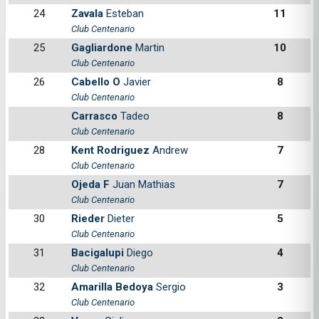
24
Zavala
Esteban
11
Club Centenario
25
Gagliardone
Martin
10
Club Centenario
26
Cabello O
Javier
8
Club Centenario
Carrasco
Tadeo
8
Club Centenario
28
Kent Rodriguez
Andrew
7
Club Centenario
Ojeda F
Juan Mathias
7
Club Centenario
30
Rieder
Dieter
5
Club Centenario
31
Bacigalupi
Diego
4
Club Centenario
32
Amarilla Bedoya
Sergio
3
Club Centenario