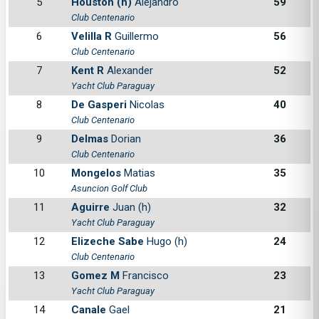
5
Houston (h)
Alejandro
59
Club Centenario
6
Velilla R
Guillermo
56
Club Centenario
7
Kent R
Alexander
52
Yacht Club Paraguay
8
De Gasperi
Nicolas
40
Club Centenario
9
Delmas
Dorian
36
Club Centenario
10
Mongelos
Matias
35
Asuncion Golf Club
11
Aguirre
Juan (h)
32
Yacht Club Paraguay
12
Elizeche Sabe
Hugo (h)
24
Club Centenario
13
Gomez M
Francisco
23
Yacht Club Paraguay
14
Canale
Gael
21