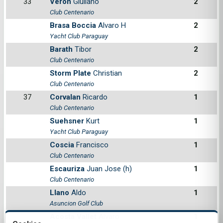
33
Veron
Giuliano
2
Club Centenario
Brasa Boccia
Alvaro H
2
Yacht Club Paraguay
Barath
Tibor
2
Club Centenario
Storm Plate
Christian
2
Club Centenario
37
Corvalan
Ricardo
1
Club Centenario
Suehsner
Kurt
1
Yacht Club Paraguay
Coscia
Francisco
1
Club Centenario
Escauriza
Juan Jose (h)
1
Club Centenario
Llano
Aldo
1
Asuncion Golf Club
Acosta Vallet
Alvaro
1